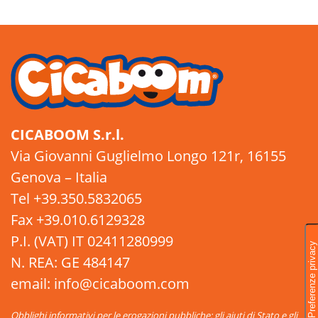
CICABOOM S.r.l.
Via Giovanni Guglielmo Longo 121r, 16155
Genova – Italia
Tel +39.350.5832065
Fax +39.010.6129328
P.I. (VAT) IT 02411280999
N. REA: GE 484147
email: info@cicaboom.com
Obblighi informativi per le erogazioni pubbliche: gli aiuti di Stato e gli