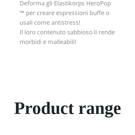
Deforma gli Elastikorps HeroPop
Tira gli Elastikorps HeroPop ™ in
™ per creare espressioni buffe o
tutte le direzioni e triplica la loro
usali come antistress!
lunghezza!
Il loro contenuto sabbioso li rende
morbidi e malleabili!
Product range