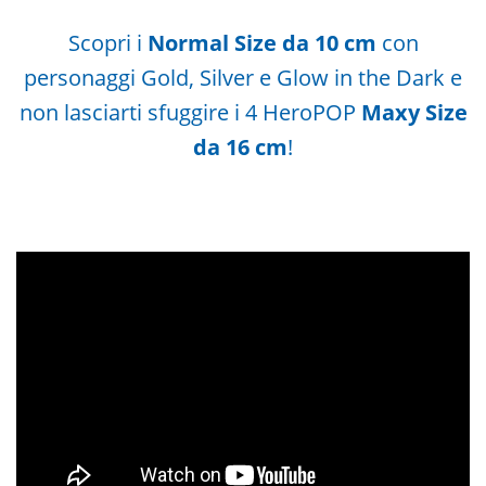
Scopri i
Normal Size da 10 cm
con
personaggi Gold, Silver e Glow in the Dark e
non lasciarti sfuggire i 4 HeroPOP
Maxy Size
da 16 cm
!