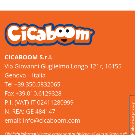
CICABOOM S.r.l.
Via Giovanni Guglielmo Longo 121r, 16155
Genova – Italia
Tel +39.350.5832065
Fax +39.010.6129328
P.I. (VAT) IT 02411280999
N. REA: GE 484147
email: info@cicaboom.com
Obblighi informativi per le erogazioni pubbliche: gli aiuti di Stato e gli