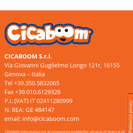
CICABOOM S.r.l.
Via Giovanni Guglielmo Longo 121r, 16155
Genova – Italia
Tel +39.350.5832065
Fax +39.010.6129328
P.I. (VAT) IT 02411280999
N. REA: GE 484147
email: info@cicaboom.com
Obblighi informativi per le erogazioni pubbliche: gli aiuti di Stato e gli