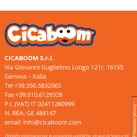
CICABOOM S.r.l.
Via Giovanni Guglielmo Longo 121r, 16155
Genova – Italia
Tel +39.350.5832065
Fax +39.010.6129328
P.I. (VAT) IT 02411280999
N. REA: GE 484147
email: info@cicaboom.com
Obblighi informativi per le erogazioni pubbliche: gli aiuti di Stato e gli