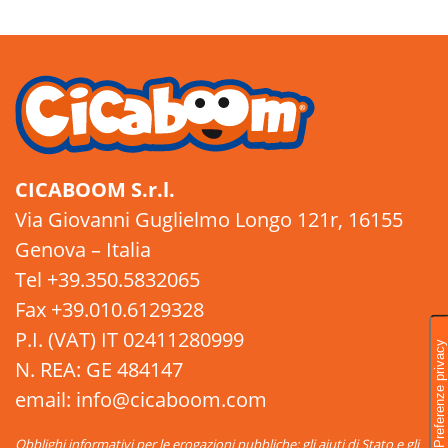
CICABOOM S.r.l.
Via Giovanni Guglielmo Longo 121r, 16155
Genova – Italia
Tel +39.350.5832065
Fax +39.010.6129328
P.I. (VAT) IT 02411280999
N. REA: GE 484147
email: info@cicaboom.com
Obblighi informativi per le erogazioni pubbliche: gli aiuti di Stato e gli