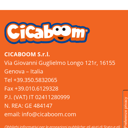
CICABOOM S.r.l.
Via Giovanni Guglielmo Longo 121r, 16155
Genova – Italia
Tel +39.350.5832065
Fax +39.010.6129328
P.I. (VAT) IT 02411280999
N. REA: GE 484147
email: info@cicaboom.com
Obblighi informativi per le erogazioni pubbliche: gli aiuti di Stato e gli