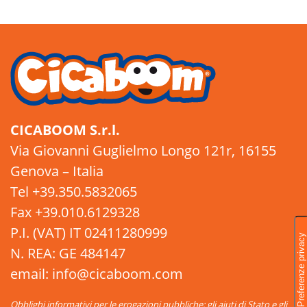
CICABOOM S.r.l.
Via Giovanni Guglielmo Longo 121r, 16155
Genova – Italia
Tel +39.350.5832065
Fax +39.010.6129328
P.I. (VAT) IT 02411280999
N. REA: GE 484147
email: info@cicaboom.com
Obblighi informativi per le erogazioni pubbliche: gli aiuti di Stato e gli