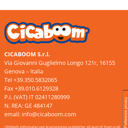
CICABOOM S.r.l.
Via Giovanni Guglielmo Longo 121r, 16155
Genova – Italia
Tel +39.350.5832065
Fax +39.010.6129328
P.I. (VAT) IT 02411280999
N. REA: GE 484147
email: info@cicaboom.com
Obblighi informativi per le erogazioni pubbliche: gli aiuti di Stato e gli