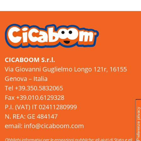
CICABOOM S.r.l.
Via Giovanni Guglielmo Longo 121r, 16155
Genova – Italia
Tel +39.350.5832065
Fax +39.010.6129328
P.I. (VAT) IT 02411280999
N. REA: GE 484147
email: info@cicaboom.com
Obblighi informativi per le erogazioni pubbliche: gli aiuti di Stato e gli