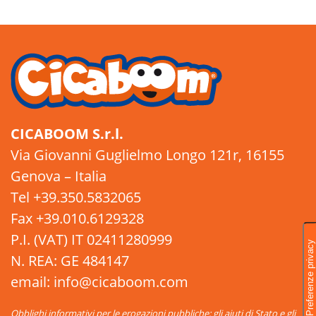
CICABOOM S.r.l.
Via Giovanni Guglielmo Longo 121r, 16155
Genova – Italia
Tel +39.350.5832065
Fax +39.010.6129328
P.I. (VAT) IT 02411280999
N. REA: GE 484147
email: info@cicaboom.com
Obblighi informativi per le erogazioni pubbliche: gli aiuti di Stato e gli