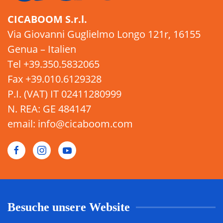
CICABOOM S.r.l.
Via Giovanni Guglielmo Longo 121r, 16155
Genua – Italien
Tel +39.350.5832065
Fax +39.010.6129328
P.I. (VAT) IT 02411280999
N. REA: GE 484147
email: info@cicaboom.com
Besuche unsere Website