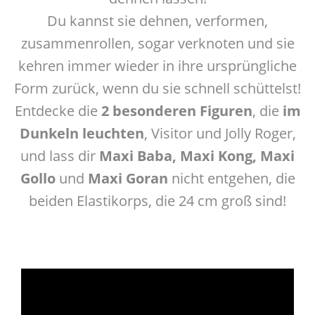
Du kannst sie dehnen, verformen,
zusammenrollen, sogar verknoten und sie
kehren immer wieder in ihre ursprüngliche
Form zurück, wenn du sie schnell schüttelst!
Entdecke die
2 besonderen Figuren
, die
im
Dunkeln leuchten
, Visitor und Jolly Roger,
und lass dir
Maxi Baba, Maxi Kong, Maxi
Gollo
und
Maxi Goran
nicht entgehen, die
beiden Elastikorps, die 24 cm groß sind!