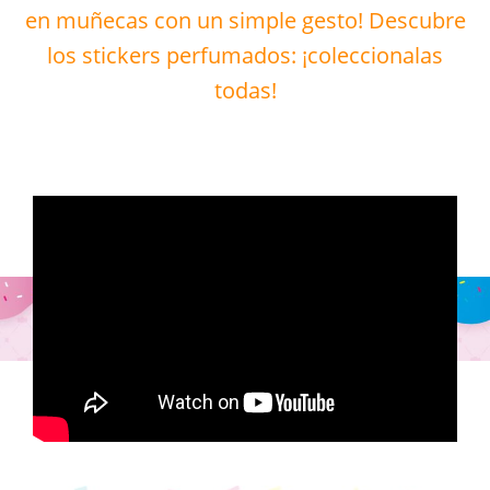
en muñecas con un simple gesto! Descubre
los stickers perfumados: ¡coleccionalas
todas!