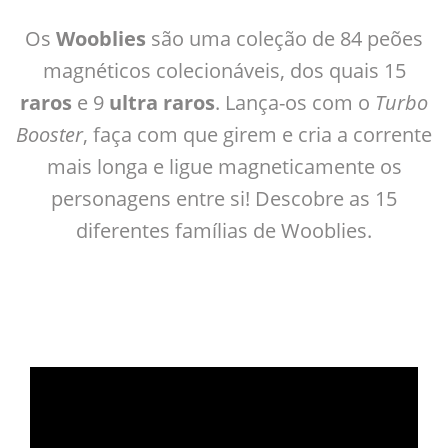
Os
Wooblies
são uma coleção de 84 peões
magnéticos colecionáveis, dos quais 15
raros
e 9
ultra raros
. Lança-os com o
Turbo
Booster
, faça com que girem e cria a corrente
mais longa e ligue magneticamente os
personagens entre si! Descobre as 15
diferentes famílias de Wooblies.