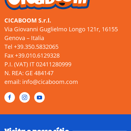
CICABOOM S.r.l.
Via Giovanni Guglielmo Longo 121r, 16155
Genova – Italia
Tel +39.350.5832065
Fax +39.010.6129328
P.I. (VAT) IT 02411280999
N. REA: GE 484147
email: info@cicaboom.com
Visita o nosso sítio