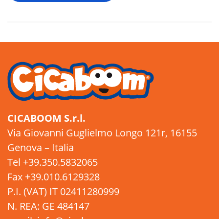
CICABOOM S.r.l.
Via Giovanni Guglielmo Longo 121r, 16155
Genova – Italia
Tel +39.350.5832065
Fax +39.010.6129328
P.I. (VAT) IT 02411280999
N. REA: GE 484147