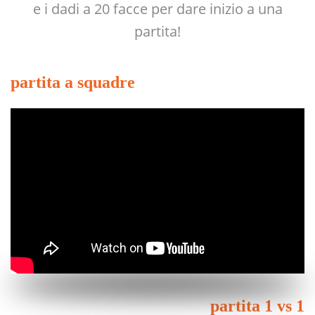
e i dadi a 20 facce per dare inizio a una
partita!
partita a squadre
partita 1 vs 1